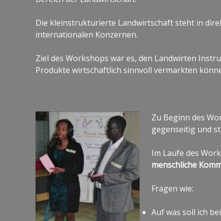
Die kleinstrukturierte Landwirtschaft steht in d
internationalen Konzernen.
Ziel des Workshops war es, den Landwirten Instru
Produkte wirtschaftlich sinnvoll vermarkten könn
Zu Beginn des Wor
gegenseitig und st
Im Laufe des Wor
menschliche Komm
Fragen wie:
Auf was soll ich 