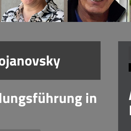
ojanovsky
n
dlungsführung in