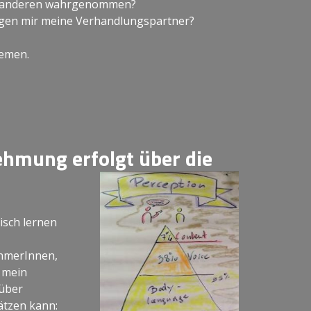
n anderen wahrgenommen?
igen mir meine Verhandlungspartner?
hemen.
hmung erfolgt über die
risch lernen
hmerInnen,
h mein
über
ätzen kann: