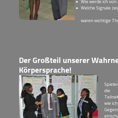
Wie werde ich vo
Welche Signale ze
waren wichtige T
Der Großteil unserer Wahrne
Körpersprache!
Spiele
die
Teilne
wie ic
Gegen
einsch