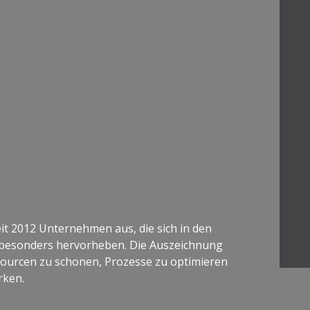
it 2012 Unternehmen aus, die sich in den
besonders hervorheben. Die Auszeichnung
urcen zu schonen, Prozesse zu optimieren
rken.