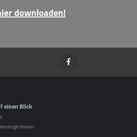
hier downloaden!

f einen Blick
B
dermöglichkeiten