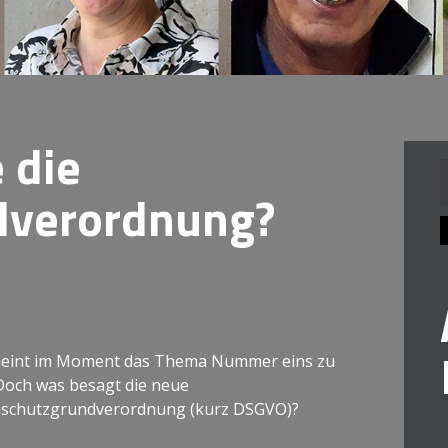
 die
dverordnung?
n
heint im Moment das Thema Nummer eins zu
 Doch was besagt die neue
schutzgrundverordnung (kurz DSGVO)?