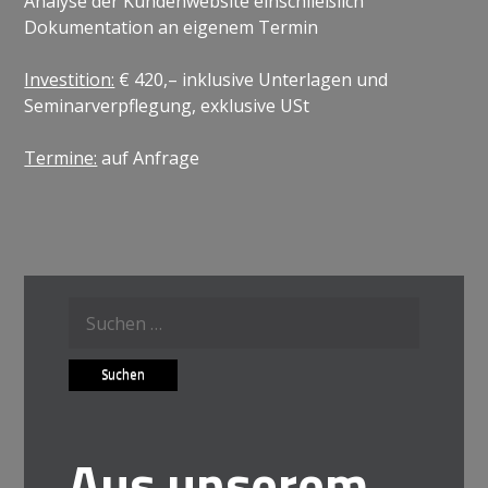
Analyse der Kundenwebsite einschließlich
Dokumentation an eigenem Termin
Investition:
€ 420,– inklusive Unterlagen und
Seminarverpflegung, exklusive USt
Termine:
auf Anfrage
Suche
nach:
Aus unserem