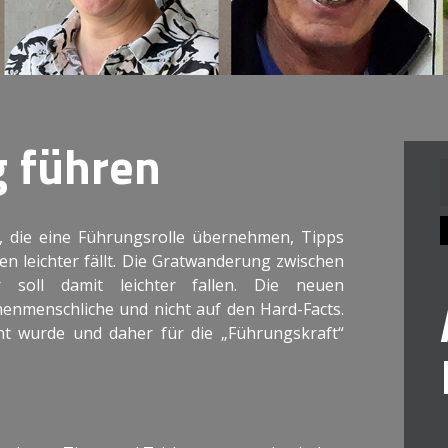
g führen
n
 die eine Führungsrolle übernehmen, Tipps
n leichter fällt. Die Gratwanderung zwischen
r soll damit leichter fallen. Die neuen
enmenschliche und nicht auf den Hard-Facts.
rnt wurde und daher für die „Führungskraft“