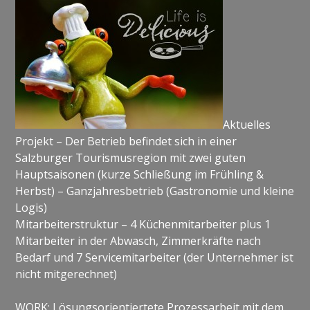
Aktuelles
Projekt – Der Betrieb befindet sich in einer
Salzburger Tourismusregion mit zwei guten
Hauptsaisonen (kurze Schließung im Frühling &
Herbst) – Ganzjahresbetrieb (Gastronomie und kleine
Logis)
Mitarbeiterstruktur – 4 Küchenmitarbeiter plus 1
Mitarbeiter in der Abwasch, Zimmerkräfte nach
Bedarf und 7 Servicemitarbeiter (der Unternehmer ist
nicht mitgerechnet)
WORK: Lösungsorientiertete Prozessarbeit mit dem