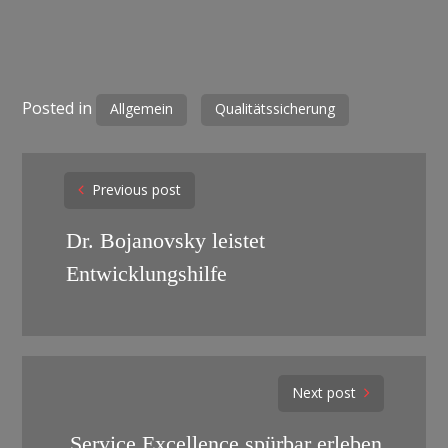
Posted in
Allgemein
Qualitätssicherung
Post
Previous post
navigation
Dr. Bojanovsky leistet
Entwicklungshilfe
Next post
Service Excellence spürbar erleben