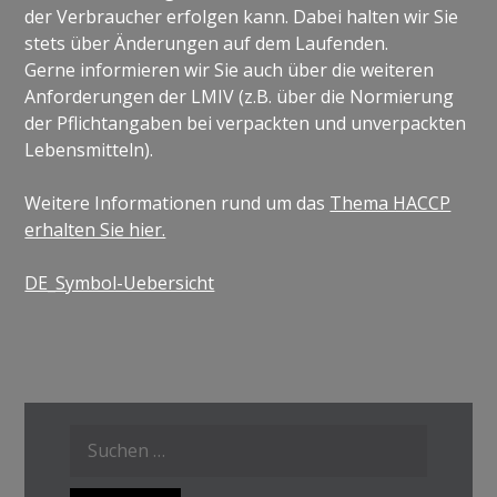
der Verbraucher erfolgen kann. Dabei halten wir Sie
stets über Änderungen auf dem Laufenden.
Gerne informieren wir Sie auch über die weiteren
Anforderungen der LMIV (z.B. über die Normierung
der Pflichtangaben bei verpackten und unverpackten
Lebensmitteln).
Weitere Informationen rund um das
Thema HACCP
erhalten Sie hier.
DE_Symbol-Uebersicht
Suche
nach: