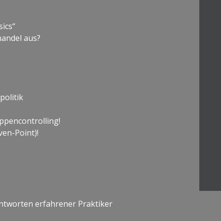
ics“
handel aus?
politik
ppencontrolling!
en-Point)!
 Antworten erfahrener Praktiker