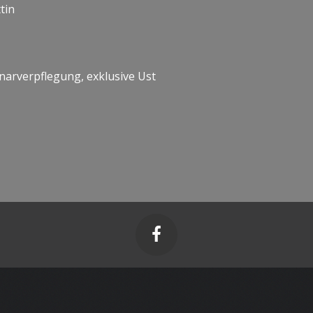
tin
narverpflegung, exklusive Ust
