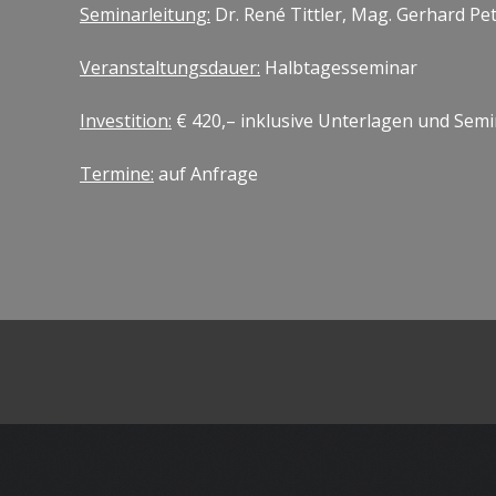
Seminarleitung:
Dr. René Tittler, Mag. Gerhard Pet
Veranstaltungsdauer:
Halbtagesseminar
Investition:
€ 420,– inklusive Unterlagen und Semi
Termine:
auf Anfrage