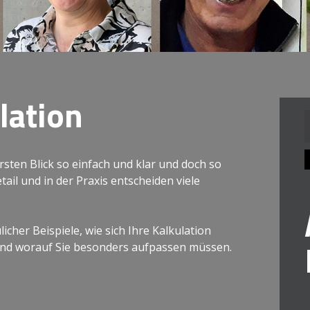
lation
n
sten Blick so einfach und klar und doch so
etail und in der Praxis entscheiden viele
cher Beispiele, wie sich Ihre Kalkulation
nd worauf Sie besonders aufpassen müssen.